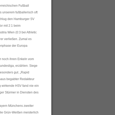
rreichischen Fußball
 unserem fußballerisch oft
 schlug den Hamburger SV
or mit 2:1 beim
stria Wien (0:3 bei Athletic
rer verließen. Zumal es
ppenphase der Europa
r noch ihren Enkeln vom
undesliga, erzählen. Siege
sonders gut. „Rapid
rchaus begabter Redakteur
g wirkende HSV fand nie ein
iger Stürmer in Diensten des
Bayern Münchens zweiter
die Grün-Weißen meisterlich