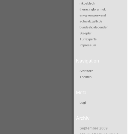
nikosblech
theracingforum.uk
anygivenweekend
schwatzgelb.de
bundesligalegenden
Steepler
Turfexperte
Impressum
Navigation
Startseite
Themen
Meta
Login
Archiv
September 2009