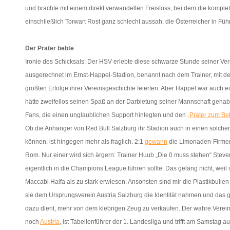
und brachte mit einem direkt verwandelten Freistoss, bei dem die kompl
einschließlich Torwart Rost ganz schlecht aussah, die Österreicher in Füh
Der Prater bebte
Ironie des Schicksals: Der HSV erlebte diese schwarze Stunde seiner Ve
ausgerechnet im Ernst-Happel-Stadion, benannt nach dem Trainer, mit d
größten Erfolge ihrer Vereinsgeschichte feierten. Aber Happel war auch
hätte zweifellos seinen Spaß an der Darbietung seiner Mannschaft gehab
Fans, die einen unglaublichen Support hinlegten und den
„Prater zum Be
Ob die Anhänger von Red Bull Salzburg ihr Stadion auch in einen solch
können, ist hingegen mehr als fraglich. 2:1
gewann
die Limonaden-Firmen
Rom. Nur einer wird sich ärgern: Trainer Huub „Die 0 muss stehen“ Steve
eigentlich in die Champions League führen sollte. Das gelang nicht, weil s
Maccabi Haifa als zu stark erwiesen. Ansonsten sind mir die Plastikbullen
sie dem Ursprungsverein Austria Salzburg die Identität nahmen und das 
dazu dient, mehr von dem klebrigen Zeug zu verkaufen. Der wahre Verein
noch
Austria
, ist Tabellenführer der 1. Landesliga und trifft am Samstag 