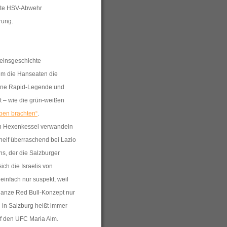
ette HSV-Abwehr
rung.
reinsgeschichte
em die Hanseaten die
 eine Rapid-Legende und
t – wie die grün-weißen
ben brachten“
.
en Hexenkessel verwandeln
elf überraschend bei Lazio
ns, der die Salzburger
ich die Israelis von
 einfach nur suspekt, weil
ganze Red Bull-Konzept nur
 in Salzburg heißt immer
auf den UFC Maria Alm.