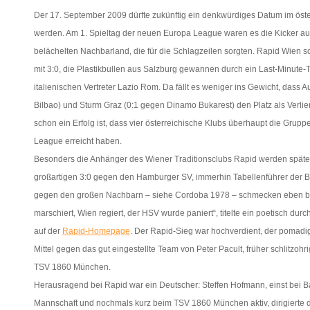
Der 17. September 2009 dürfte zukünftig ein denkwürdiges Datum im öste
werden. Am 1. Spieltag der neuen Europa League waren es die Kicker aus
belächelten Nachbarland, die für die Schlagzeilen sorgten. Rapid Wien
mit 3:0, die Plastikbullen aus Salzburg gewannen durch ein Last-Minute-T
italienischen Vertreter Lazio Rom. Da fällt es weniger ins Gewicht, dass Au
Bilbao) und Sturm Graz (0:1 gegen Dinamo Bukarest) den Platz als Verlie
schon ein Erfolg ist, dass vier österreichische Klubs überhaupt die Gru
League erreicht haben.
Besonders die Anhänger des Wiener Traditionsclubs Rapid werden späte
großartigen 3:0 gegen den Hamburger SV, immerhin Tabellenführer der B
gegen den großen Nachbarn – siehe Cordoba 1978 – schmecken eben be
marschiert, Wien regiert, der HSV wurde paniert“, titelte ein poetisch du
auf der
Rapid-Homepage
. Der Rapid-Sieg war hochverdient, der pomadi
Mittel gegen das gut eingestellte Team von Peter Pacult, früher schlitzohr
TSV 1860 München.
Herausragend bei Rapid war ein Deutscher: Steffen Hofmann, einst bei 
Mannschaft und nochmals kurz beim TSV 1860 München aktiv, dirigierte 