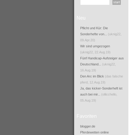
Neu
Pflicht und Kür: Die
Sonderhefte von...
(uknig22,
09.Apr.20)
Wir sind umgezogen
(uknig22, 22.Aug.19)
Fünf Handicap-Aufsteiger aus
Deutschland...
(uknig22,
16.Aug.19)
Den Arc im Blick
(das falsche
pferd, 12.Aug.19)
Ja, das kicker-Sonderheft ist
auch bei mir...
(ollicchello,
05.Aug.19)
Favoriten
blogger.de
Pferdewetten online